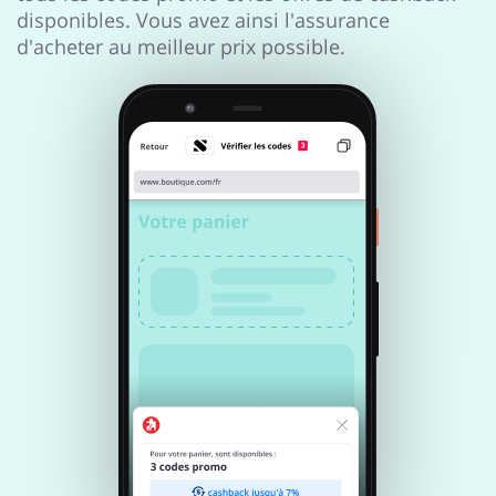
disponibles. Vous avez ainsi l'assurance
Électronique &
Santé & Beauté
d'acheter au meilleur prix possible.
Électroménager
Animaux
Chaussures
Services & Voitures
Enfants