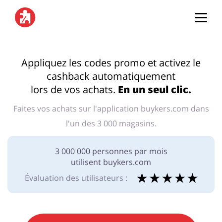
Page d'accueil
Appliquez les codes promo et activez le
cashback automatiquement
Catégories
lors de vos achats.
En un seul clic.
Faites vos achats sur l'application buykers.com dans
Top 100
l'un des 3 000 magasins.
Boutiques
Alimentation & alcool
Livres & Divertissement
3 000 000 personnes par mois
utilisent buykers.com
Se connecter
Évaluation des utilisateurs :
S'inscrire
Cadeaux & Papeterie
Mode