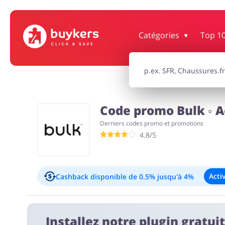
Catégories
Top 1
Maison & Jardin
Bijoux & Acce
Électronique & Électroménager
Santé & Be
Code promo Bulk ◦ A
Derniers codes promo et promotions
Enfants
4.8/5
Acti
Cashback disponible
de 0.5% jusqu'à 4%
Exclusions:
Installez notre plugin gratui
Nouveau client: 4%