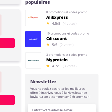
populaires
8 promotions et codes promo
AliExpress
4.5/5
(4 votes)
10 promotions et codes promo
Cdiscount
5/5
(2 votes)
3 promotions et codes promo
Myprotein
4.7/5
(3 votes)
Newsletter
Vous ne voulez pas rater les meilleures
offres ? Inscrivez-vous à la Newsletter de
buykers.com et commencer à économiser !