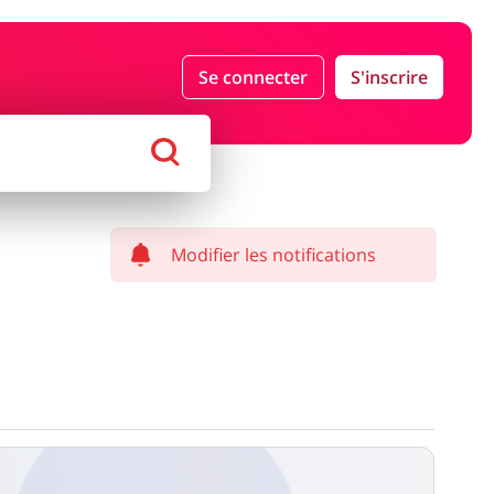
Se connecter
S'inscrire
ds Magasins
Tourisme
haussures
Services & Voitures
Modifier les notifications