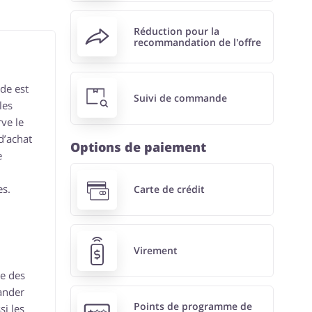
Réduction pour la
recommandation de l'offre
de est
Suivi de commande
les
ve le
d’achat
Options de paiement
e
es.
Carte de crédit
Virement
ie des
mander
Points de programme de
i les