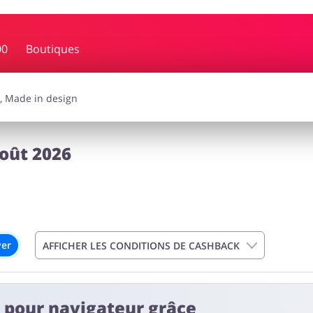
00
Boutiques
ssoires
Lingerie & Érotique
Gran
auté
Animaux
C
oût 2026
ver
AFFICHER LES CONDITIONS DE CASHBACK
t pour navigateur grâce