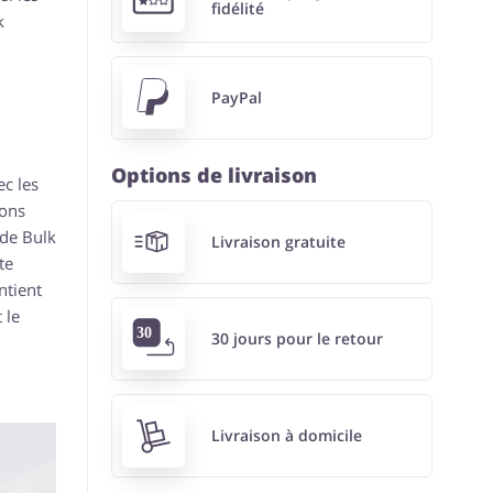
fidélité
k
PayPal
Options de livraison
ec les
ions
 de Bulk
Livraison gratuite
te
ntient
 le
30 jours pour le retour
Livraison à domicile