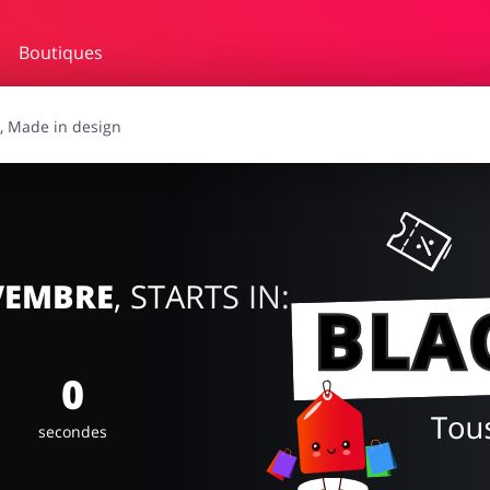
Boutiques
soires
Lingerie & Érotique
Gra
auté
Animaux
C
OVEMBRE
, STARTS IN:
0
secondes