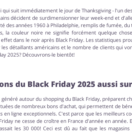
 qui suit immédiatement le jour de Thanksgiving - l'un des
ricains décident de surdimensionner leur week-end et d'all
é des années 1960 à Philadelphie, remplis de fumée, du te
s, la couleur noire ne signifie forcément quelque chose 
fet dans le noir après Black Friday. Les statistiques prouv
ur les détaillants américains et le nombre de clients qui v
iday 2025? Découvrons-le bientôt!
ons du Black Friday 2025 aussi sur
t généré autour du shopping du Black Friday, préparent 
stituées de nombreux bons d'achat, qui permettent de béné
ats en ligne exceptionnels. C'est parce que les meilleurs
ck Friday ne cesse de croître en France d'année en année
ssait les 30 000! Ceci est dû au fait que les magasins