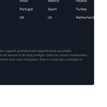
India
Mexico
Poland
Portugal
Spain
Turkey
UK
US
Netherlands
s les supports promotionnels appartiennent aux entités
à vos besoins et de vous protéger contre les acteurs malhonnêtes.
cookies dans votre navigateur. Pour en savoir plus, consultez la