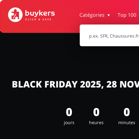
Catégories
Top 100
Maison & Jardin
Bijoux & Acces
Électronique & Électroménager
Santé & Be
Enfants
BLACK FRIDAY 2025, 28 N
0
0
0
jours
heures
minutes