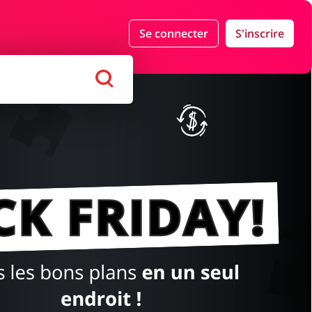
Se connecter
S'inscrire
nds Magasins
Tourisme
haussures
Services & Voitures