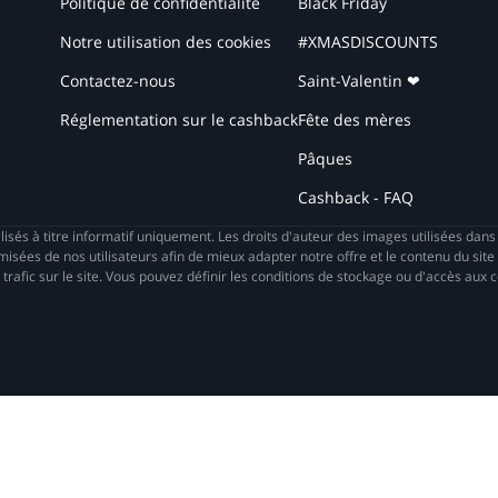
Politique de confidentialité
Black Friday
Notre utilisation des cookies
#XMASDISCOUNTS
Contactez-nous
Saint-Valentin ❤
Réglementation sur le cashback
Fête des mères
Pâques
Cashback - FAQ
isés à titre informatif uniquement. Les droits d'auteur des images utilisées dan
es de nos utilisateurs afin de mieux adapter notre offre et le contenu du site 
trafic sur le site. Vous pouvez définir les conditions de stockage ou d'accès aux 