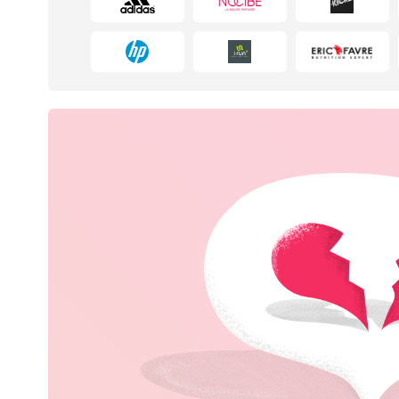
Mode
Sports & Loisirs
Alimentation & alcool
Livres & Divertissement
Santé & Beauté
Animaux