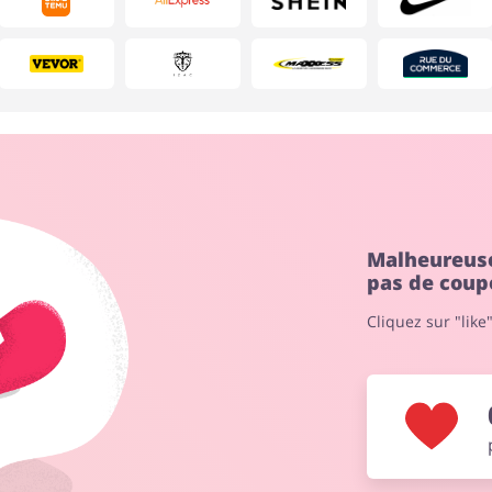
Maison & Jardin
Grands Magasins
Malheureuse
pas de coup
Cliquez sur "like
Cadeaux & Papeterie
Bijoux & Accessoires
Services & Voitures
Enfants