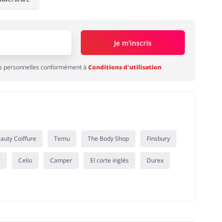
Je m'inscris
es personnelles conformément à
Conditions d'utilisation
auty Coiffure
Temu
The Body Shop
Finsbury
r
Celio
Camper
El corte inglés
Durex