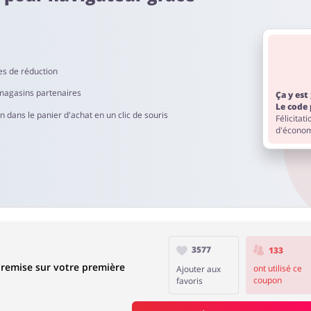
een Make-Up est de 60 à 90 jours.
es de réduction
magasins partenaires
Ça y est 
Le code 
dans le panier d'achat en un clic de souris
Félicitat
d'économ
3577
133
emise sur votre première
ont utilisé ce
Ajouter aux
coupon
favoris