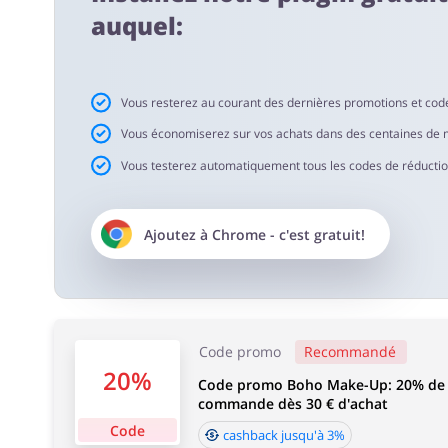
auquel:
Délai d'acceptation de cashback:
Le délai moyen d'acceptation du cashback chez Boho Gr
Vous resterez au courant des dernières promotions et cod
Vous économiserez sur vos achats dans des centaines de 
Vous testerez automatiquement tous les codes de réduction 
Ajoutez à
Chrome
- c'est gratuit!
Code promo
Recommandé
20%
Code promo Boho Make-Up: 20% de r
commande dès 30 € d'achat
Code
cashback jusqu'à 3%