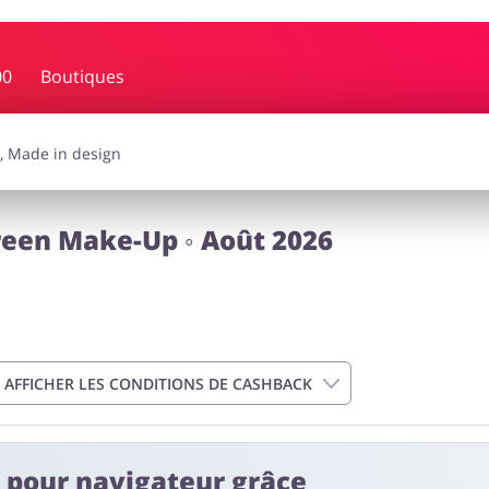
00
Boutiques
ssoires
Lingerie & Érotique
Gran
auté
Animaux
C
een Make-Up ◦ Août 2026
AFFICHER LES CONDITIONS DE CASHBACK
t pour navigateur grâce
de 2 heures à 4 jours.