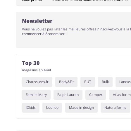
Newsletter
Vous ne voulez pas rater les meilleures offres ? Inscrivez-vous à l
commencer à économiser !
Top 30
magasins en Août
Chaussures.fr
Body&Fit
BUT
Bulk
Lancas
Famille Mary
Ralph Lauren
Camper
Atlas for 
IDkids
boohoo
Made in design
Naturalforme