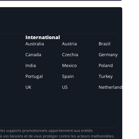
International
Australia
Austria
Brazil
Canada
Czechia
Germany
India
Mexico
Poland
Portugal
Spain
Turkey
UK
US
Netherlands
s les supports promotionnels appartiennent aux entités
à vos besoins et de vous protéger contre les acteurs malhonnêtes.