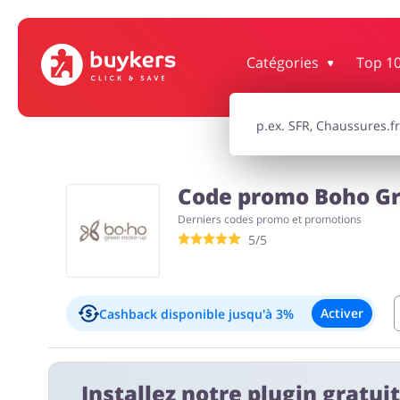
Catégories
Top 1
Maison & Jardin
Bijoux & Acce
Électronique & Électroménager
Santé & Be
Code promo Boho Gr
Derniers codes promo et promotions
Enfants
5/5
Activer
Cashback disponible
jusqu'à 3%
Informations importantes:
Installez notre plugin gratui
Le cashback apparaîtra sur votre compte dans un délai 