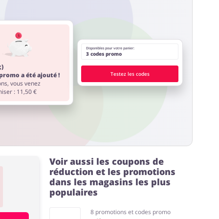
Disponibles pour votre panier:
3 codes promo
;)
Testez les codes
promo a été ajouté !
ions, vous venez
iser : 11,50 €
Voir aussi les coupons de
réduction et les promotions
dans les magasins les plus
populaires
8 promotions et codes promo