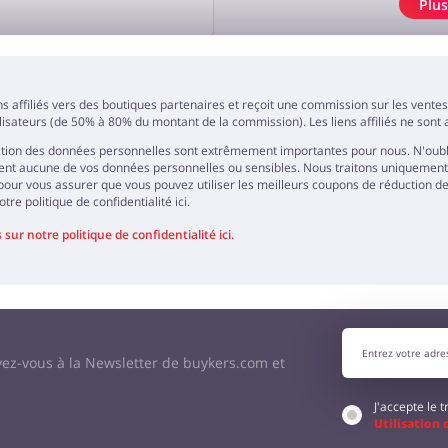
Plu
ER UN AVIS
ns affiliés vers des boutiques partenaires et reçoit une commission sur les vent
ilisateurs (de 50% à 80% du montant de la commission). Les liens affiliés ne sont a
tection des données personnelles sont extrêmement importantes pour nous. N'oub
t aucune de vos données personnelles ou sensibles. Nous traitons uniquement l'ad
pour vous assurer que vous pouvez utiliser les meilleurs coupons de réduction de 
tre politique de confidentialité ici.
sur notre politique de confidentialité ici.
vez-vous à la Newsletter de buykers.com et
J'accepte le
Utilisation