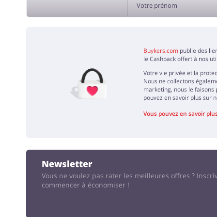
AJOUT
Buykers.com
publie des lie
le Cashback offert à nos ut
Votre vie privée et la pro
Nous ne collectons égalemen
marketing, nous le faisons 
pouvez en savoir plus sur no
Vous pouvez en savoir plus 
Newsletter
Vous ne voulez pas rater les meilleures offres ?
Inscri
commencer à économiser !