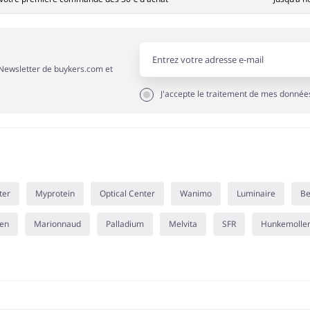
a Newsletter de buykers.com et
J'accepte le traitement de mes donné
ter
Myprotein
Optical Center
Wanimo
Luminaire
Be
men
Marionnaud
Palladium
Melvita
SFR
Hunkemolle