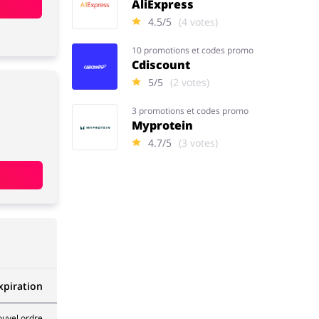
AliExpress
4.5/5
(4 votes)
10 promotions et codes promo
Cdiscount
5/5
(2 votes)
3 promotions et codes promo
Myprotein
4.7/5
(3 votes)
xpiration
ouvel ordre