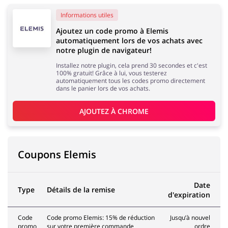
Sports & Loisirs
Maison & Jardin
Informations utiles
Ajoutez un code promo à Elemis
automatiquement lors de vos achats avec
notre plugin de navigateur!
Installez notre plugin, cela prend 30 secondes et c'est
Bijoux & Accessoires
Lingerie & Érotique
100% gratuit! Grâce à lui, vous testerez
automatiquement tous les codes promo directement
dans le panier lors de vos achats.
AJOUTEZ À 
CHROME
Grands Magasins
Tourisme
Coupons Elemis
Date
Type
Détails de la remise
d'expiration
Électronique &
Santé & Beauté
Électroménager
Code
Code promo Elemis: 15% de réduction
Jusqu’à nouvel
promo
sur votre première commande
ordre