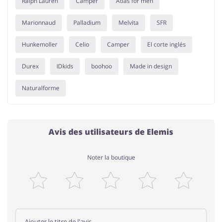
Ralph Lauren
Camper
Atlas for men
Marionnaud
Palladium
Melvita
SFR
Hunkemoller
Celio
Camper
El corte inglés
Durex
IDkids
boohoo
Made in design
Naturalforme
Avis des utilisateurs de Elemis
Noter la boutique