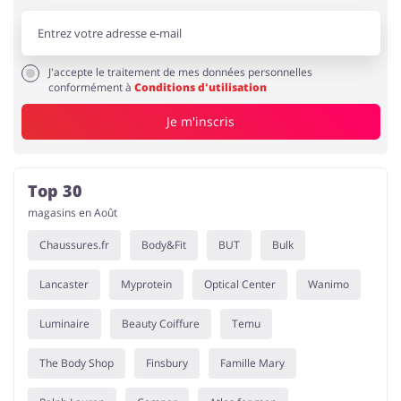
J'accepte le traitement de mes données personnelles
conformément à
Conditions d'utilisation
Je m'inscris
Top 30
magasins en Août
Chaussures.fr
Body&Fit
BUT
Bulk
Lancaster
Myprotein
Optical Center
Wanimo
Luminaire
Beauty Coiffure
Temu
The Body Shop
Finsbury
Famille Mary