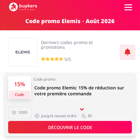
Code promo Elemis ◦ Août 2026
Catégories
Derniers codes promo et
Top 100
promotions
5/5
Boutiques
Alimentation & alcool
Livres & Divertissement
Code promo
Se connecter
15%
Code promo Elemis: 15% de réduction sur
votre première commande
Code
S'inscrire
Cadeaux & Papeterie
Mode
3309
Jusqu’à nouvel ordre
85
DÉCOUVRIR LE CODE