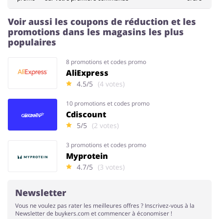
Voir aussi les coupons de réduction et les
promotions dans les magasins les plus
Animaux
Chaussures
populaires
8 promotions et codes promo
AliExpress
4.5/5
(4 votes)
Services & Voitures
Enfants
10 promotions et codes promo
Cdiscount
5/5
(2 votes)
3 promotions et codes promo
Myprotein
4.7/5
(3 votes)
Newsletter
Vous ne voulez pas rater les meilleures offres ? Inscrivez-vous à la
Newsletter de buykers.com et commencer à économiser !