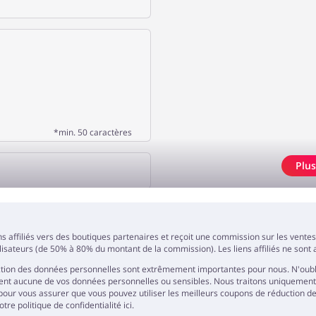
*min. 50 caractères
Plu
ER UN AVIS
ns affiliés vers des boutiques partenaires et reçoit une commission sur les vent
ilisateurs (de 50% à 80% du montant de la commission). Les liens affiliés ne sont a
tection des données personnelles sont extrêmement importantes pour nous. N'oub
t aucune de vos données personnelles ou sensibles. Nous traitons uniquement l'ad
pour vous assurer que vous pouvez utiliser les meilleurs coupons de réduction de 
tre politique de confidentialité ici.