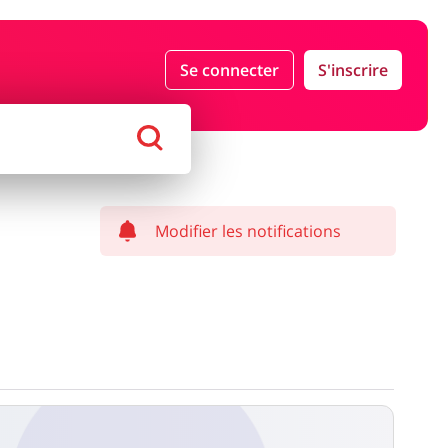
Se connecter
S'inscrire
ds Magasins
Tourisme
haussures
Services & Voitures
Modifier les notifications