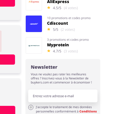
AliExpress
4.5/5
(4 votes)
10 promotions et codes promo
Cdiscount
5/5
(2 votes)
3 promotions et codes promo
Myprotein
4.7/5
(3 votes)
Newsletter
Vous ne voulez pas rater les meilleures
offres ? Inscrivez-vous à la Newsletter de
buykers.com et commencer à économiser !
J'accepte le traitement de mes données
personnelles conformément à
Conditions