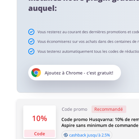
auquel:
Délai d'acceptation de cashback:
Le délai moyen d'acceptation du cashback chez Husqvar
Vous resterez au courant des dernières promotions et cod
Vous économiserez sur vos achats dans des centaines de 
Vous testerez automatiquement tous les codes de réduction 
Ajoutez à
Chrome
- c'est gratuit!
Code promo
Recommandé
10%
Code promo Husqvarna: 10% de remi
Aspire sans minimum de commande
Code
cashback jusqu'à 2.5%