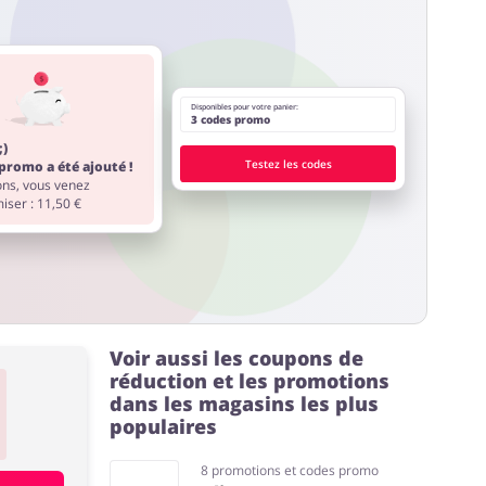
Disponibles pour votre panier:
3 codes promo
;)
Testez les codes
promo a été ajouté !
ions, vous venez
iser : 11,50 €
Voir aussi les coupons de
réduction et les promotions
dans les magasins les plus
populaires
8 promotions et codes promo