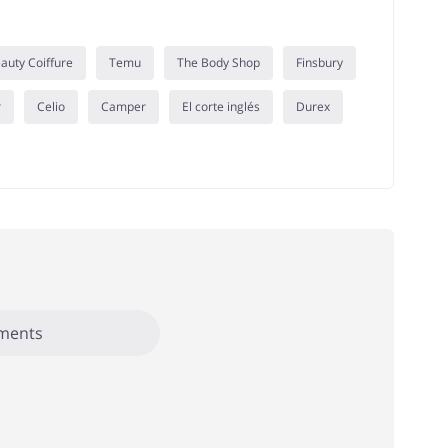
auty Coiffure
Temu
The Body Shop
Finsbury
r
Celio
Camper
El corte inglés
Durex
éments