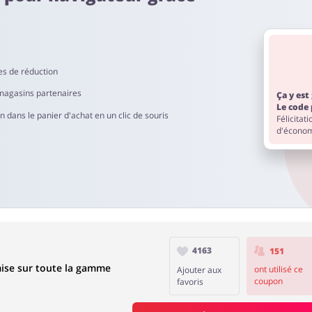
na est de 60 à 90 jours.
es de réduction
magasins partenaires
Ça y est 
Le code 
dans le panier d'achat en un clic de souris
Félicitat
d'économ
4163
151
se sur toute la gamme
ont utilisé ce
Ajouter aux
coupon
favoris