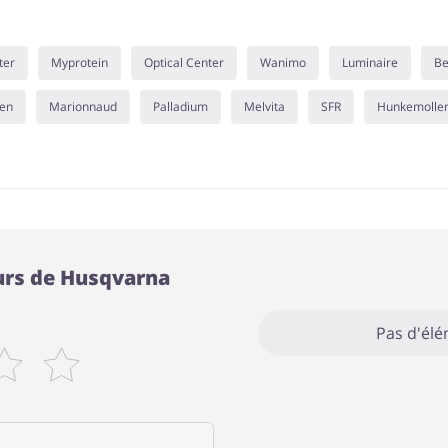
ter
Myprotein
Optical Center
Wanimo
Luminaire
Be
men
Marionnaud
Palladium
Melvita
SFR
Hunkemolle
eurs de Husqvarna
Pas d'él