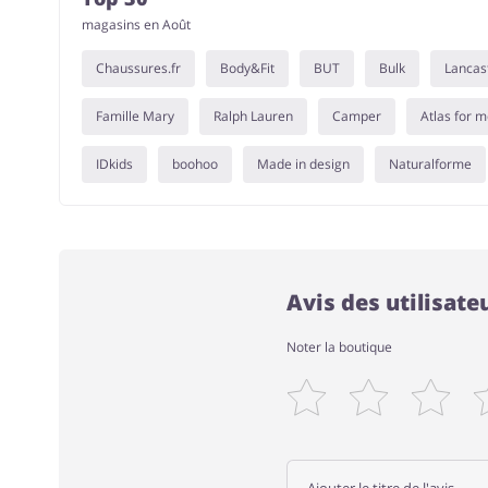
magasins en Août
Chaussures.fr
Body&Fit
BUT
Bulk
Lancas
Famille Mary
Ralph Lauren
Camper
Atlas for 
IDkids
boohoo
Made in design
Naturalforme
Avis des utilisat
Noter la boutique