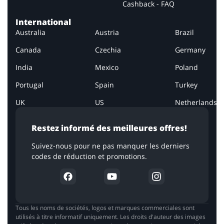
Cashback - FAQ
International
Australia
Austria
Brazil
Canada
Czechia
Germany
India
Mexico
Poland
Portugal
Spain
Turkey
UK
US
Netherlands
Restez informé des meilleures offres!
Suivez-nous pour ne pas manquer les derniers
codes de réduction et promotions.
Tous les noms de sociétés, logos et marques commerciales sont
utilisés à titre informatif uniquement. Les droits d'auteur des images