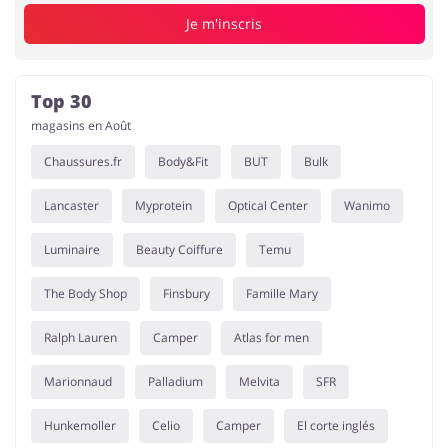
Je m'inscris
Top 30
magasins en Août
Chaussures.fr
Body&Fit
BUT
Bulk
Lancaster
Myprotein
Optical Center
Wanimo
Luminaire
Beauty Coiffure
Temu
The Body Shop
Finsbury
Famille Mary
Ralph Lauren
Camper
Atlas for men
Marionnaud
Palladium
Melvita
SFR
Hunkemoller
Celio
Camper
El corte inglés