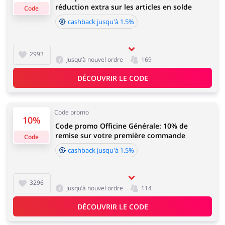
réduction extra sur les articles en solde
Code
Sports & Loisirs
Maison & Jardin
cashback jusqu'à 1.5%
Délai d'acceptation de cashback:
Le délai moyen d'acceptation du cashback chez
Officine Générale est de 60 à 90 jours.
2993
Jusqu’à nouvel ordre
169
Bijoux & Accessoires
Lingerie & Érotique
DÉCOUVRIR LE CODE
Code promo
10%
Code promo Officine Générale: 10% de
remise sur votre première commande
Grands Magasins
Tourisme
Code
cashback jusqu'à 1.5%
3296
Jusqu’à nouvel ordre
114
Électronique &
Santé & Beauté
DÉCOUVRIR LE CODE
Électroménager