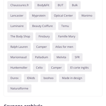
Chaussures.fr
Body&Fit
BUT
Bulk
Lancaster
Myprotein
Optical Center
Wanimo
Luminaire
Beauty Coiffure
Temu
The Body Shop
Finsbury
Famille Mary
Ralph Lauren
Camper
Atlas for men
Marionnaud
Palladium
Melvita
SFR
Hunkemoller
Celio
Camper
El corte inglés
Durex
IDkids
boohoo
Made in design
Naturalforme