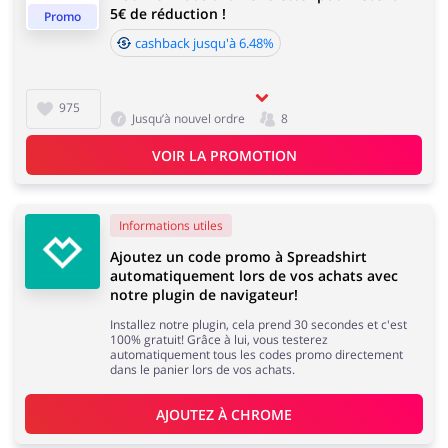
5€ de réduction !
Promo
Sports & Loisirs
Maison & Jardin
cashback jusqu'à 6.48%
Délai d'acceptation de cashback:
Le délai moyen d'acceptation du cashback chez
Spreadshirt est de 60 à 90 jours.
975
Jusqu’à nouvel ordre
8
Bijoux & Accessoires
Lingerie & Érotique
VOIR LA PROMOTION
Informations utiles
Ajoutez un code promo à Spreadshirt
Grands Magasins
Tourisme
automatiquement lors de vos achats avec
notre plugin de navigateur!
Installez notre plugin, cela prend 30 secondes et c'est
100% gratuit! Grâce à lui, vous testerez
automatiquement tous les codes promo directement
dans le panier lors de vos achats.
Électronique &
Santé & Beauté
AJOUTEZ À 
CHROME
Électroménager