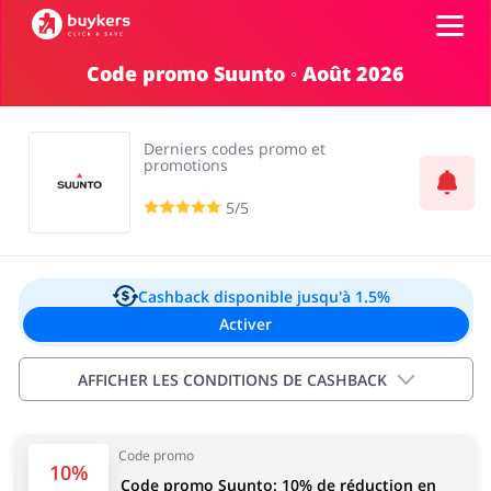
Code promo Suunto ◦ Août 2026
Catégories
Derniers codes promo et
Top 100
promotions
5/5
Boutiques
Alimentation & alcool
Livres & Divertissement
Se connecter
Cashback disponible
jusqu'à 1.5%
Activer
S'inscrire
Cadeaux & Papeterie
Mode
AFFICHER LES CONDITIONS DE CASHBACK
Informations importantes:
Code promo
Le cashback apparaîtra sur votre compte dans un délai
10%
Code promo Suunto: 10% de réduction en
de 2 heures à 4 jours.