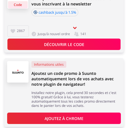
vous inscrivant à la newsletter
Code
Sports & Loisirs
Maison & Jardin
cashback jusqu'à 1.5%
Délai d'acceptation de cashback:
Le délai moyen d'acceptation du cashback chez Suunto
est de 60 à 90 jours.
2867
Jusqu’à nouvel ordre
141
Bijoux & Accessoires
Lingerie & Érotique
DÉCOUVRIR LE CODE
Informations utiles
Ajoutez un code promo à Suunto
Grands Magasins
Tourisme
automatiquement lors de vos achats avec
notre plugin de navigateur!
Installez notre plugin, cela prend 30 secondes et c'est
100% gratuit! Grâce à lui, vous testerez
automatiquement tous les codes promo directement
dans le panier lors de vos achats.
Électronique &
Santé & Beauté
AJOUTEZ À 
CHROME
Électroménager