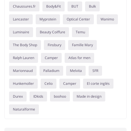
Chaussures.fr
Body&Fit
BUT
Bulk
Lancaster
Myprotein
Optical Center
Wanimo
Luminaire
Beauty Coiffure
Temu
The Body Shop
Finsbury
Famille Mary
Ralph Lauren
Camper
Atlas for men
Marionnaud
Palladium
Melvita
SFR
Hunkemoller
Celio
Camper
El corte inglés
Durex
IDkids
boohoo
Made in design
Naturalforme