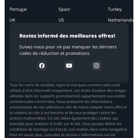
Portugal
Spain
Turkey
UK
US
Netherlands
Restez informé des meilleures offres!
Suivez-nous pour ne pas manquer les derniers
codes de réduction et promotions.
Tous les noms de sociétés, logos et marques commerciales sont
utilisés à titre informatif uniquement. Les droits d'auteur des images
utilisées dans les supports promotionnels appartiennent aux entités
commerciales concernées. Nous analysons les informations
anonymisées de nos utilisateurs afin de mieux adapter notre offre et
le contenu du site à vos besoins et de vous protéger contre les
acteurs malhonnêtes. Ce site utilise également des cookies, par
exemple pour analyser le trafic sur le site. Vous pouvez définir les
conditions de stockage ou d'accès aux cookies dans votre navigateur.
Pour en savoir plus, consultez la section « Informations sur les