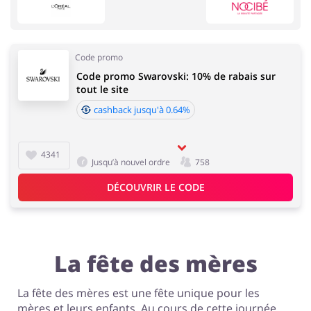
Animaux
Chaussures
Code promo
Code promo Swarovski: 10% de rabais sur
Cadeaux & Papeterie
Mode
tout le site
cashback jusqu'à 0.64%
Services & Voitures
Enfants
4341
Bijoux & Accessoires
Tourisme
Jusqu’à nouvel ordre
758
DÉCOUVRIR LE CODE
Santé & Beauté
La fête des mères
La fête des mères est une fête unique pour les
mères et leurs enfants. Au cours de cette journée,