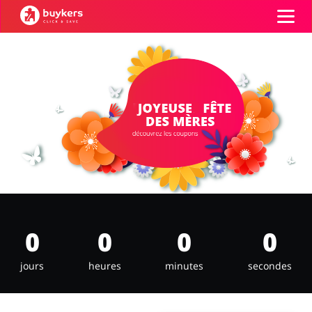
Catégories
Top 100
Boutiques
Alimentation & alcool
Livres & Divertissement
Se connecter
S'inscrire
0
0
0
0
Cadeaux & Papeterie
Mode
jours
heures
minutes
secondes