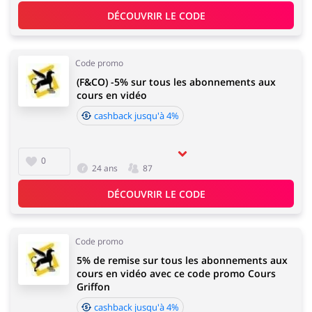
Sports & Loisirs
Maison & Jardin
DÉCOUVRIR LE CODE
Code promo
(F&CO) -5% sur tous les abonnements aux
cours en vidéo
Bijoux & Accessoires
Lingerie & Érotique
cashback jusqu'à 4%
0
24 ans
87
Grands Magasins
Tourisme
DÉCOUVRIR LE CODE
Code promo
5% de remise sur tous les abonnements aux
cours en vidéo avec ce code promo Cours
Électronique &
Santé & Beauté
Griffon
Électroménager
cashback jusqu'à 4%