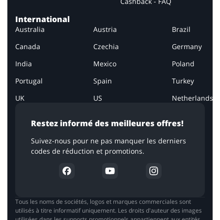
Cashback - FAQ
International
Australia
Austria
Brazil
Canada
Czechia
Germany
India
Mexico
Poland
Portugal
Spain
Turkey
UK
US
Netherlands
Restez informé des meilleures offres!
Suivez-nous pour ne pas manquer les derniers
codes de réduction et promotions.
Tous les noms de sociétés, logos et marques commerciales sont
utilisés à titre informatif uniquement. Les droits d'auteur des images
utilisées dans les supports promotionnels appartiennent aux entités