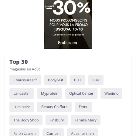
Top 30
magasins en Août
Chaussures.fr
Body&Fit
BUT
Bulk
Lancaster
Myprotein
Optical Center
Wanimo
Luminaire
Beauty Coiffure
Temu
The Body Shop
Finsbury
Famille Mary
Ralph Lauren
Camper
Atlas for men