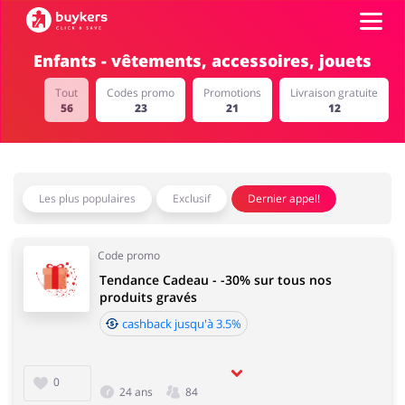
Enfants - vêtements, accessoires, jouets
Catégories
Tout
Codes promo
Promotions
Livraison gratuite
56
23
21
12
Top 100
Boutiques
Alimentation & alcool
Livres & Divertissement
Les plus populaires
Exclusif
Dernier appel!
Se connecter
Code promo
Tendance Cadeau - -30% sur tous nos
S'inscrire
produits gravés
Cadeaux & Papeterie
Mode
cashback jusqu'à 3.5%
0
24 ans
84