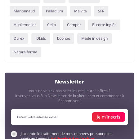
Marionnaud
Palladium
Melvita
SFR
Hunkemoller
Celio
Camper
El corte inglés
Durex
IDkids
boohoo
Made in design
Naturalforme
Newsletter
Vous ne voulez pas rater les meilleures offres ?
Inscrivez-vous à la Newsletter de buykers.com et commencer à
économiser !
Je m'inscris
J'accepte le traitement de mes données personnelles
conformément à
Utilisation des Cookies
.