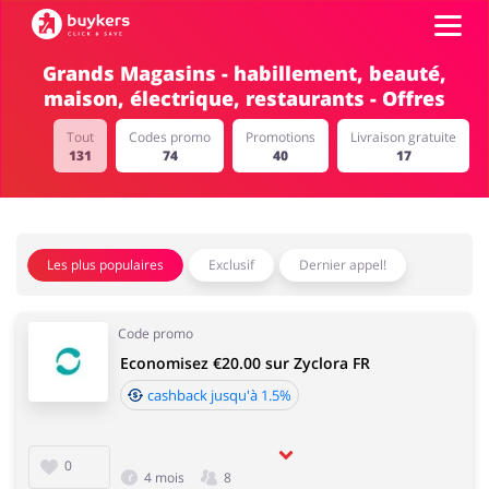
Grands Magasins - habillement, beauté,
maison, électrique, restaurants - Offres
Catégories
Tout
Codes promo
Promotions
Livraison gratuite
131
74
40
17
Top 100
Boutiques
Alimentation & alcool
Livres & Divertissement
Les plus populaires
Exclusif
Dernier appel!
Se connecter
Code promo
S'inscrire
Economisez €20.00 sur Zyclora FR
Cadeaux & Papeterie
Mode
cashback jusqu'à 1.5%
0
4 mois
8