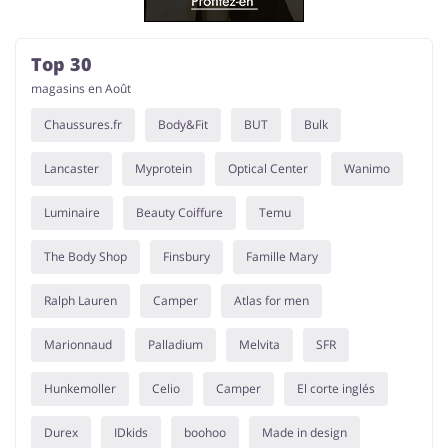
Top 30
magasins en Août
Chaussures.fr
Body&Fit
BUT
Bulk
Lancaster
Myprotein
Optical Center
Wanimo
Luminaire
Beauty Coiffure
Temu
The Body Shop
Finsbury
Famille Mary
Ralph Lauren
Camper
Atlas for men
Marionnaud
Palladium
Melvita
SFR
Hunkemoller
Celio
Camper
El corte inglés
Durex
IDkids
boohoo
Made in design