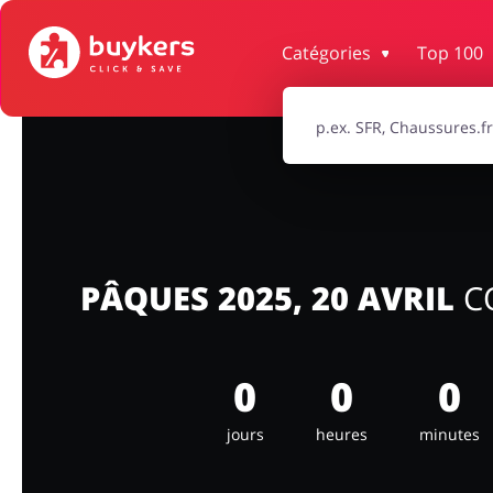
Catégories
Top 100
Maison & Jardin
Bijoux & Acces
Électronique & Électroménager
Santé & Be
Enfants
PÂQUES 2025, 20 AVRIL
C
0
0
0
jours
heures
minutes