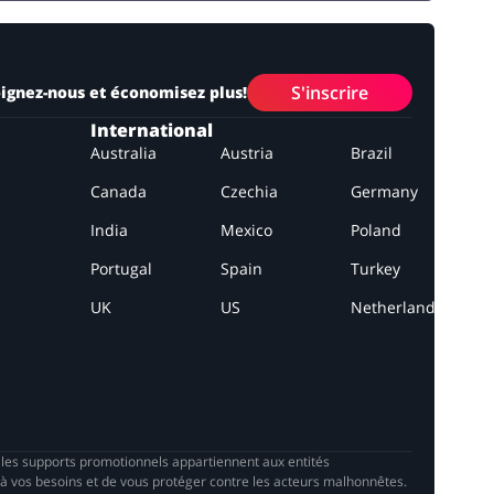
S'inscrire
ignez-nous et économisez plus!
International
Australia
Austria
Brazil
Canada
Czechia
Germany
India
Mexico
Poland
Portugal
Spain
Turkey
UK
US
Netherlands
s les supports promotionnels appartiennent aux entités
à vos besoins et de vous protéger contre les acteurs malhonnêtes.