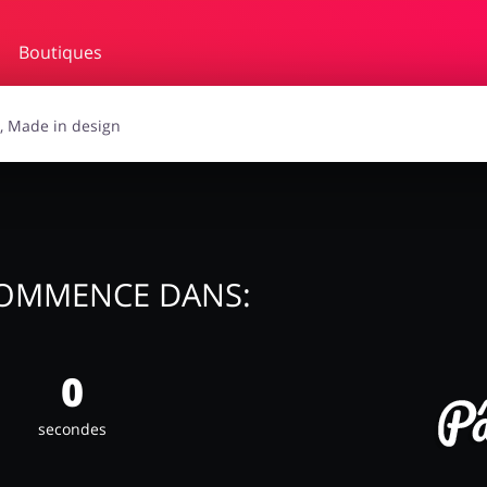
Boutiques
soires
Lingerie & Érotique
Gra
auté
Animaux
C
OMMENCE DANS:
0
secondes