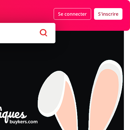
Se connecter
S'inscrire
nds Magasins
Tourisme
haussures
Services & Voitures