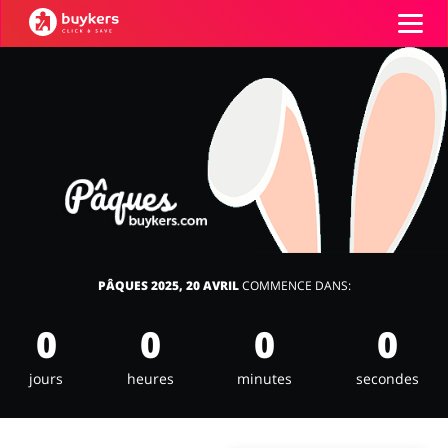
Catégories
Top 100
Boutiques
Alimentation & alcool
Livres & Divertissement
Se connecter
PÂQUES 2025, 20 AVRIL
COMMENCE DANS:
S'inscrire
0
0
0
0
Cadeaux & Papeterie
Mode
jours
heures
minutes
secondes